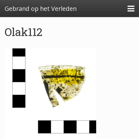
Gebrand op het Verleden
Olak112
Algemeen: Glazeniersafval in Nederland
Algemeen: de glazenier
Uitwerking: Zutphen-Dieserstraat, 1583-1600
Uitwerking: Oldenzaal-Boterstraat, 1650-1700
Quickscan: Groenlo-Nieuwstad, 1650-1800
Quickscan: Groenlo-Notenboomstraat, 1700-
1750