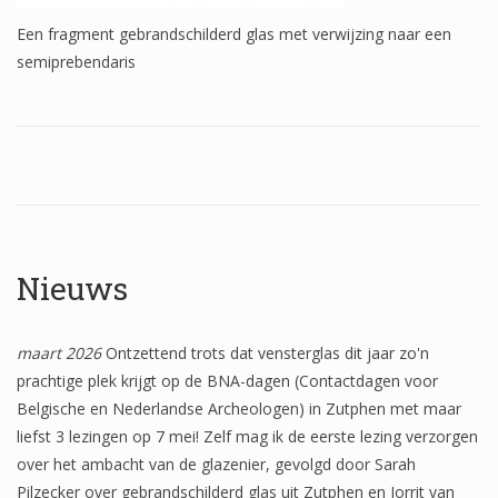
Wapenschilden
Een fragment gebrandschilderd glas met verwijzing naar een
semiprebendaris
Mensfiguren
(Fabel)dieren
Architectuur
Geometrische patronen
Bloemmotieven
Nieuws
Boordglazen
Omlijsting
maart 2026
Ontzettend trots dat vensterglas dit jaar zo'n
Teksten
prachtige plek krijgt op de BNA-dagen (Contactdagen voor
Belgische en Nederlandse Archeologen) in Zutphen met maar
Onbeschilderd glas
liefst 3 lezingen op 7 mei! Zelf mag ik de eerste lezing verzorgen
over het ambacht van de glazenier, gevolgd door Sarah
Pilzecker over gebrandschilderd glas uit Zutphen en Jorrit van