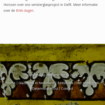
Het onderzoek
Horssen over ons vensterglasproject in Delft. Meer informatie
over de
BNA-dagen
.
Publicaties
Over de onderzoeker
Literatuurlijst
Gebrand op het Verleden © 2026
Home
Glazeniers in Nederland
Beeldbank
Het onderzoek
Determinatietool
Contact