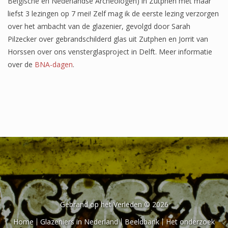
Belgische en Nederlandse Archeologen) in Zutphen met maar
liefst 3 lezingen op 7 mei! Zelf mag ik de eerste lezing verzorgen
over het ambacht van de glazenier, gevolgd door Sarah
Pilzecker over gebrandschilderd glas uit Zutphen en Jorrit van
Horssen over ons vensterglasproject in Delft. Meer informatie
over de
BNA-dagen
.
Gebrand op het Verleden © 2026
Home
Glazeniers in Nederland
Beeldbank
Het onderzoek