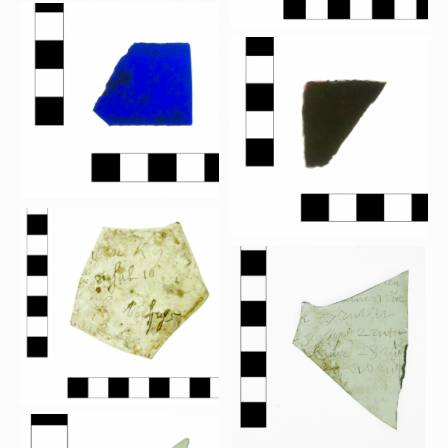
Wapenschilden
Mensfiguren
(Fabel)dieren
Architectuur
Geometrische patronen
Bloemmotieven
Boordglazen
Omlijsting
Teksten
Onbeschilderd glas