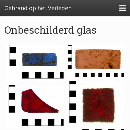
Gebrand op het Verleden
Onbeschilderd glas
Algemeen: Glazeniersafval in Nederland
Algemeen: de glazenier
Uitwerking: Zutphen-Dieserstraat, 1583-1600
Uitwerking: Oldenzaal-Boterstraat, 1650-1700
Quickscan: Groenlo-Nieuwstad, 1650-1800
Quickscan: Groenlo-Notenboomstraat, 1700-
1750