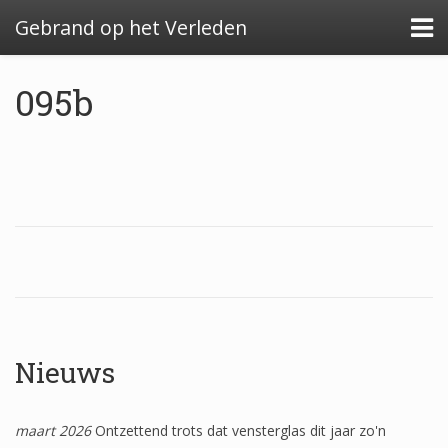
Gebrand op het Verleden
095b
Algemeen: Glazeniersafval in Nederland
Algemeen: de glazenier
Uitwerking: Zutphen-Dieserstraat, 1583-1600
Uitwerking: Oldenzaal-Boterstraat, 1650-1700
Quickscan: Groenlo-Nieuwstad, 1650-1800
Nieuws
Quickscan: Groenlo-Notenboomstraat, 1700-
1750
maart 2026
Ontzettend trots dat vensterglas dit jaar zo'n