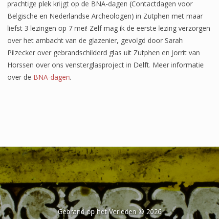
prachtige plek krijgt op de BNA-dagen (Contactdagen voor
Wapenschilden
Belgische en Nederlandse Archeologen) in Zutphen met maar
liefst 3 lezingen op 7 mei! Zelf mag ik de eerste lezing verzorgen
Mensfiguren
over het ambacht van de glazenier, gevolgd door Sarah
(Fabel)dieren
Pilzecker over gebrandschilderd glas uit Zutphen en Jorrit van
Horssen over ons vensterglasproject in Delft. Meer informatie
Architectuur
over de
BNA-dagen
.
Geometrische patronen
Bloemmotieven
Boordglazen
Omlijsting
Teksten
Onbeschilderd glas
Gebrand op het Verleden © 2026