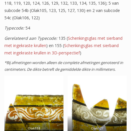
118, 119, 120, 124, 126, 129, 132, 133, 134, 135, 136); 5 van
Wapenschilden
subcode 54b (Olak105, 123, 125, 127, 130) en 2 van subcode
Mensfiguren
54c (Olak106, 122)
Typecode:
54
(Fabel)dieren
Gerelateerd aan Typecode:
135 (
Schenkingsglas met sierband
Architectuur
met ingekraste krullen
) en 155 (
Schenkingsglas met sierband
Geometrische patronen
met ingekraste krullen in 3D-perspectief
)
*Bij afmetingen worden alleen de complete afmetingen genoteerd in
Bloemmotieven
centimeters. De dikte betreft de gemiddelde dikte in millimeters.
Boordglazen
Omlijsting
Teksten
Onbeschilderd glas
Olak118
Olak127