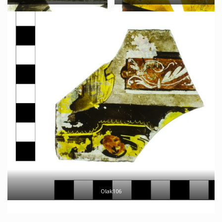
Het onderzoek
Publicaties
Over de onderzoeker
Literatuurlijst
Olak106