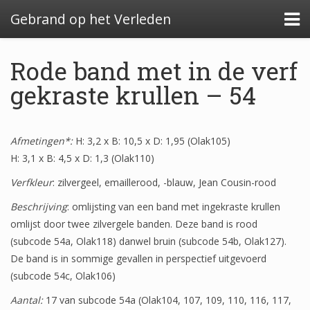
Gebrand op het Verleden
Rode band met in de verf
gekraste krullen – 54
Algemeen: Glazeniersafval in Nederland
Afmetingen*:
Algemeen: de glazenier
H: 3,2 x B: 10,5 x D: 1,95 (Olak105)
H: 3,1 x B: 4,5 x D: 1,3 (Olak110)
Uitwerking: Zutphen-Dieserstraat, 1583-1600
Verfkleur
: zilvergeel, emaillerood, -blauw, Jean Cousin-rood
Uitwerking: Oldenzaal-Boterstraat, 1650-1700
Beschrijving
: omlijsting van een band met ingekraste krullen
omlijst door twee zilvergele banden. Deze band is rood
Quickscan: Groenlo-Nieuwstad, 1650-1800
(subcode 54a, Olak118) danwel bruin (subcode 54b, Olak127).
Quickscan: Groenlo-Notenboomstraat, 1700-
De band is in sommige gevallen in perspectief uitgevoerd
1750
(subcode 54c, Olak106)
Aantal:
17 van subcode 54a (Olak104, 107, 109, 110, 116, 117,