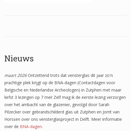
Wapenschilden
Mensfiguren
(Fabel)dieren
Architectuur
Geometrische patronen
Nieuws
Bloemmotieven
maart 2026
Ontzettend trots dat vensterglas dit jaar zo'n
Boordglazen
prachtige plek krijgt op de BNA-dagen (Contactdagen voor
Omlijsting
Belgische en Nederlandse Archeologen) in Zutphen met maar
liefst 3 lezingen op 7 mei! Zelf mag ik de eerste lezing verzorgen
Teksten
over het ambacht van de glazenier, gevolgd door Sarah
Onbeschilderd glas
Pilzecker over gebrandschilderd glas uit Zutphen en Jorrit van
Horssen over ons vensterglasproject in Delft. Meer informatie
over de
BNA-dagen
.