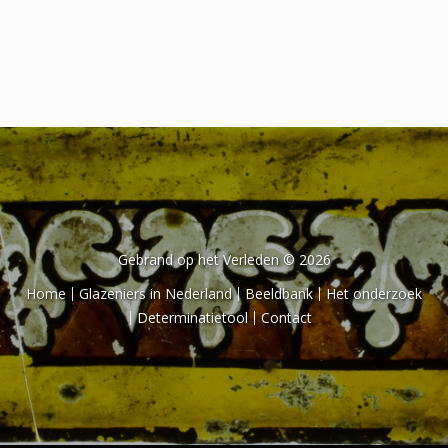
Het onderzoek
Publicaties
Over de onderzoeker
Literatuurlijst
Gebrand op het Verleden © 2026
Home
Glazeniers in Nederland
Beeldbank
Het onderzoek
Determinatietool
Contact