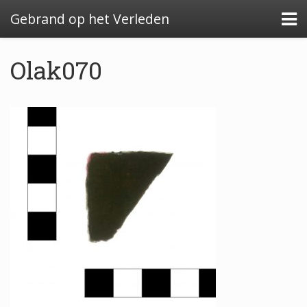
Gebrand op het Verleden
Olak070
Algemeen: Glazeniersafval in Nederland
Algemeen: de glazenier
Uitwerking: Zutphen-Dieserstraat, 1583-1600
Uitwerking: Oldenzaal-Boterstraat, 1650-1700
Quickscan: Groenlo-Nieuwstad, 1650-1800
Quickscan: Groenlo-Notenboomstraat, 1700-
1750