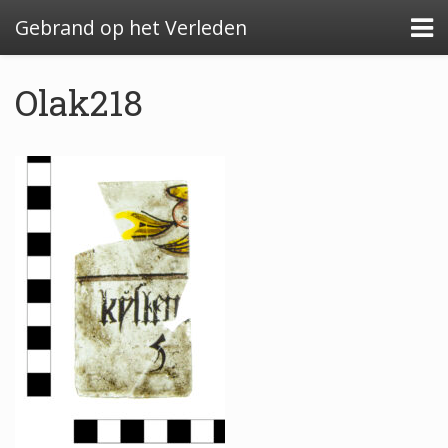
Gebrand op het Verleden
Olak218
Algemeen: Glazeniersafval in Nederland
Algemeen: de glazenier
Uitwerking: Zutphen-Dieserstraat, 1583-1600
Uitwerking: Oldenzaal-Boterstraat, 1650-1700
Quickscan: Groenlo-Nieuwstad, 1650-1800
Quickscan: Groenlo-Notenboomstraat, 1700-
1750