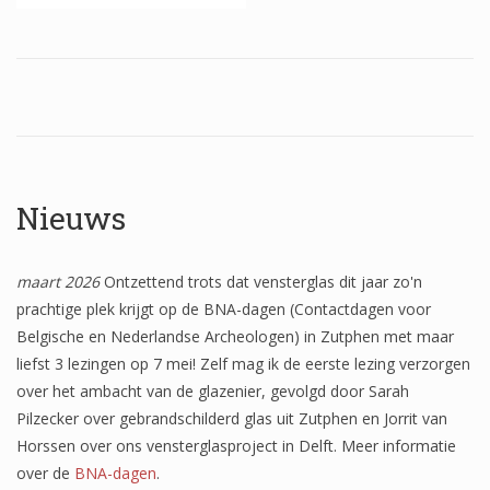
Wapenschilden
Mensfiguren
(Fabel)dieren
Architectuur
Geometrische patronen
Nieuws
Bloemmotieven
maart 2026
Ontzettend trots dat vensterglas dit jaar zo'n
Boordglazen
prachtige plek krijgt op de BNA-dagen (Contactdagen voor
Omlijsting
Belgische en Nederlandse Archeologen) in Zutphen met maar
liefst 3 lezingen op 7 mei! Zelf mag ik de eerste lezing verzorgen
Teksten
over het ambacht van de glazenier, gevolgd door Sarah
Onbeschilderd glas
Pilzecker over gebrandschilderd glas uit Zutphen en Jorrit van
Horssen over ons vensterglasproject in Delft. Meer informatie
over de
BNA-dagen
.