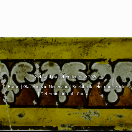
Het onderzoek
Publicaties
Over de onderzoeker
Literatuurlijst
Gebrand op het Verleden © 2026
Home
Glazeniers in Nederland
Beeldbank
Het onderzoek
Determinatietool
Contact