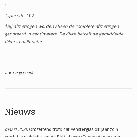
s
Wapenschilden
Typecode:
102
Mensfiguren
*Bij afmetingen worden alleen de complete afmetingen
(Fabel)dieren
genoteerd in centimeters. De dikte betreft de gemiddelde
dikte in millimeters.
Architectuur
Geometrische patronen
Bloemmotieven
Uncategorized
Boordglazen
Omlijsting
Teksten
Nieuws
Onbeschilderd glas
maart 2026
Ontzettend trots dat vensterglas dit jaar zo'n
prachtige plek krijgt op de BNA-dagen (Contactdagen voor