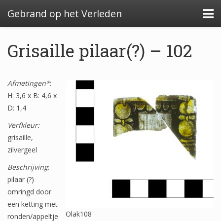
Gebrand op het Verleden
Grisaille pilaar(?) – 102
Algemeen: Glazeniersafval in Nederland
Afmetingen*
:
H: 3,6 x B: 4,6 x
Algemeen: de glazenier
D: 1,4
Uitwerking: Zutphen-Dieserstraat, 1583-1600
Verfkleur:
grisaille,
Uitwerking: Oldenzaal-Boterstraat, 1650-1700
zilvergeel
Quickscan: Groenlo-Nieuwstad, 1650-1800
Beschrijving
:
pilaar (?)
Quickscan: Groenlo-Notenboomstraat, 1700-
1750
omringd door
een ketting met
Olak108
ronden/appeltje