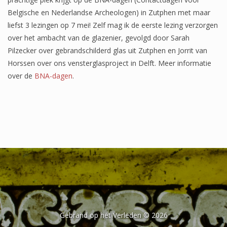
Het onderzoek
Belgische en Nederlandse Archeologen) in Zutphen met maar
liefst 3 lezingen op 7 mei! Zelf mag ik de eerste lezing verzorgen
Publicaties
over het ambacht van de glazenier, gevolgd door Sarah
Over de onderzoeker
Pilzecker over gebrandschilderd glas uit Zutphen en Jorrit van
Horssen over ons vensterglasproject in Delft. Meer informatie
Literatuurlijst
over de
BNA-dagen
.
Gebrand op het Verleden © 2026