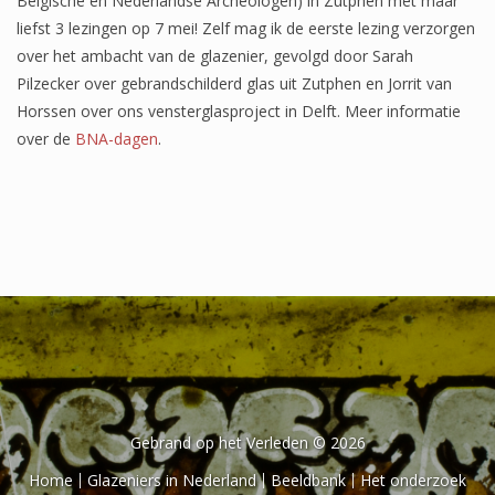
Belgische en Nederlandse Archeologen) in Zutphen met maar
liefst 3 lezingen op 7 mei! Zelf mag ik de eerste lezing verzorgen
over het ambacht van de glazenier, gevolgd door Sarah
Pilzecker over gebrandschilderd glas uit Zutphen en Jorrit van
Horssen over ons vensterglasproject in Delft. Meer informatie
over de
BNA-dagen
.
Gebrand op het Verleden © 2026
Home
Glazeniers in Nederland
Beeldbank
Het onderzoek