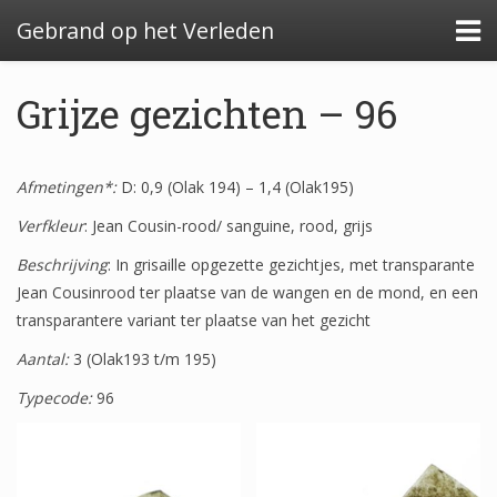
Gebrand op het Verleden
Grijze gezichten – 96
Algemeen: Glazeniersafval in Nederland
Afmetingen*:
D: 0,9 (Olak 194) – 1,4 (Olak195)
Verfkleur
Algemeen: de glazenier
: Jean Cousin-rood/ sanguine, rood, grijs
Beschrijving
: In grisaille opgezette gezichtjes, met transparante
Uitwerking: Zutphen-Dieserstraat, 1583-1600
Jean Cousinrood ter plaatse van de wangen en de mond, en een
Uitwerking: Oldenzaal-Boterstraat, 1650-1700
transparantere variant ter plaatse van het gezicht
Aantal:
Quickscan: Groenlo-Nieuwstad, 1650-1800
3 (Olak193 t/m 195)
Typecode:
96
Quickscan: Groenlo-Notenboomstraat, 1700-
1750