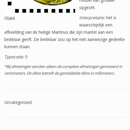
middel van grisaille
Wapenschilden
opgezet.
Mensfiguren
Interpretatie:
het is
Olak6
waarschijnlijk een
(Fabel)dieren
afbeelding van de heilige Martinus die zijn mantel aan een
bedelaar geeft. De bedelaar zou op het niet aanwezige gedeelte
Architectuur
kunnen staan.
Geometrische patronen
Typecode:
5
Bloemmotieven
*Bij afmetingen worden alleen de complete afmetingen genoteerd in
centimeters. De dikte betreft de gemiddelde dikte in millimeters.
Boordglazen
Omlijsting
Teksten
Uncategorized
Onbeschilderd glas