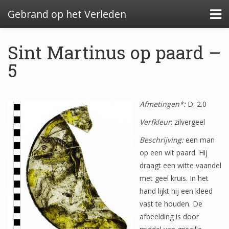
Gebrand op het Verleden
Sint Martinus op paard –
5
Algemeen: Glazeniersafval in Nederland
Algemeen: de glazenier
Afmetingen*:
D: 2.0
Verfkleur
: zilvergeel
Uitwerking: Zutphen-Dieserstraat, 1583-1600
Beschrijving:
een man
Uitwerking: Oldenzaal-Boterstraat, 1650-1700
op een wit paard. Hij
Quickscan: Groenlo-Nieuwstad, 1650-1800
draagt een witte vaandel
met geel kruis. In het
Quickscan: Groenlo-Notenboomstraat, 1700-
hand lijkt hij een kleed
1750
vast te houden. De
afbeelding is door