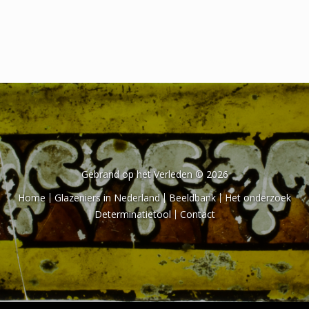
Het onderzoek
Publicaties
Over de onderzoeker
Literatuurlijst
Gebrand op het Verleden © 2026
Home
Glazeniers in Nederland
Beeldbank
Het onderzoek
Determinatietool
Contact