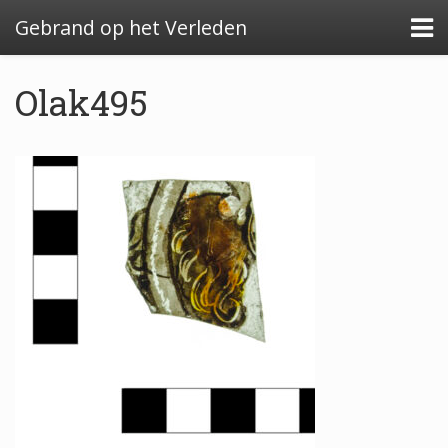
Gebrand op het Verleden
Olak495
Algemeen: Glazeniersafval in Nederland
Algemeen: de glazenier
Uitwerking: Zutphen-Dieserstraat, 1583-1600
Uitwerking: Oldenzaal-Boterstraat, 1650-1700
Quickscan: Groenlo-Nieuwstad, 1650-1800
Quickscan: Groenlo-Notenboomstraat, 1700-
1750