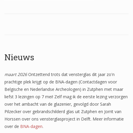
Wapenschilden
Mensfiguren
(Fabel)dieren
Architectuur
Geometrische patronen
Nieuws
Bloemmotieven
maart 2026
Ontzettend trots dat vensterglas dit jaar zo'n
Boordglazen
prachtige plek krijgt op de BNA-dagen (Contactdagen voor
Omlijsting
Belgische en Nederlandse Archeologen) in Zutphen met maar
liefst 3 lezingen op 7 mei! Zelf mag ik de eerste lezing verzorgen
Teksten
over het ambacht van de glazenier, gevolgd door Sarah
Pilzecker over gebrandschilderd glas uit Zutphen en Jorrit van
Onbeschilderd glas
Horssen over ons vensterglasproject in Delft. Meer informatie
over de
BNA-dagen
.