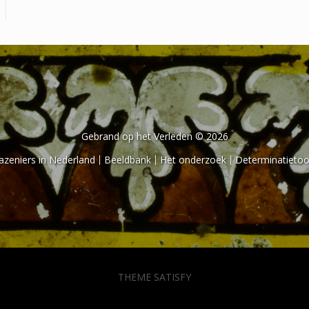
Gebrand op het Verleden © 2026
azeniers in Nederland
Beeldbank
Het onderzoek
Determinatietoo
THEME SATISFY