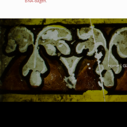
BNA-dagen
.
Home
Gl