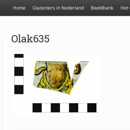
Home
Glazeniers in Nederland
Beeldbank
Het
Olak635