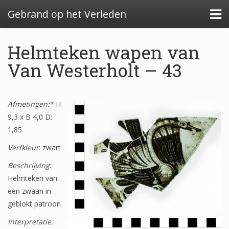
Gebrand op het Verleden
Helmteken wapen van
Van Westerholt – 43
Algemeen: Glazeniersafval in Nederland
Afmetingen:*
Algemeen: de glazenier
H
9,3 x B 4,0 D:
Uitwerking: Zutphen-Dieserstraat, 1583-1600
1,85
Uitwerking: Oldenzaal-Boterstraat, 1650-1700
Verfkleur
: zwart
Beschrijving
Quickscan: Groenlo-Nieuwstad, 1650-1800
:
Helmteken van
Quickscan: Groenlo-Notenboomstraat, 1700-
een zwaan in
1750
geblokt patroon
Interpretatie: