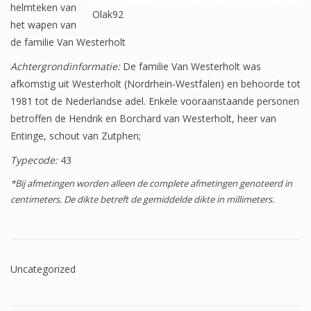
helmteken van
Wapenschilden
Olak92
het wapen van
Mensfiguren
de familie Van Westerholt
Achtergrondinformatie:
De familie Van Westerholt was
(Fabel)dieren
afkomstig uit Westerholt (Nordrhein-Westfalen) en behoorde tot
Architectuur
1981 tot de Nederlandse adel. Enkele vooraanstaande personen
betroffen de Hendrik en Borchard van Westerholt, heer van
Geometrische patronen
Entinge, schout van Zutphen;
Bloemmotieven
Typecode:
43
Boordglazen
*Bij afmetingen worden alleen de complete afmetingen genoteerd in
centimeters. De dikte betreft de gemiddelde dikte in millimeters.
Omlijsting
Teksten
Onbeschilderd glas
Uncategorized