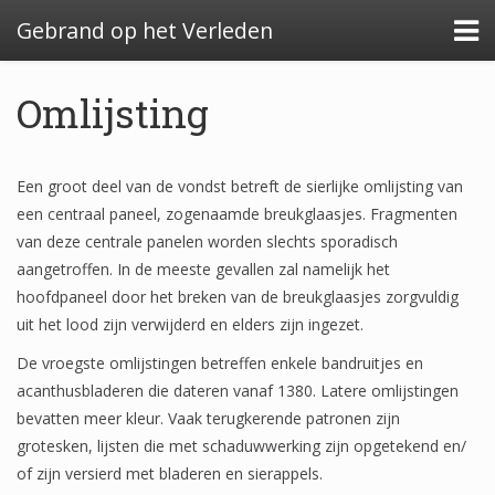
Gebrand op het Verleden
Omlijsting
Algemeen: Glazeniersafval in Nederland
Een groot deel van de vondst betreft de sierlijke omlijsting van
een centraal paneel, zogenaamde breukglaasjes. Fragmenten
Algemeen: de glazenier
van deze centrale panelen worden slechts sporadisch
aangetroffen. In de meeste gevallen zal namelijk het
Uitwerking: Zutphen-Dieserstraat, 1583-1600
hoofdpaneel door het breken van de breukglaasjes zorgvuldig
Uitwerking: Oldenzaal-Boterstraat, 1650-1700
uit het lood zijn verwijderd en elders zijn ingezet.
Quickscan: Groenlo-Nieuwstad, 1650-1800
De vroegste omlijstingen betreffen enkele bandruitjes en
acanthusbladeren die dateren vanaf 1380. Latere omlijstingen
Quickscan: Groenlo-Notenboomstraat, 1700-
bevatten meer kleur. Vaak terugkerende patronen zijn
1750
grotesken, lijsten die met schaduwwerking zijn opgetekend en/
of zijn versierd met bladeren en sierappels.