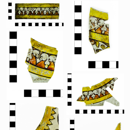
Wapenschilden
Mensfiguren
(Fabel)dieren
Architectuur
Geometrische patronen
Bloemmotieven
Boordglazen
Omlijsting
Teksten
Onbeschilderd glas