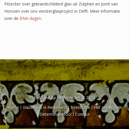
Pilzecker over gebrandschilderd glas uit Zutphen en Jorrit van
Horssen over ons vensterglasproject in Delft. Meer informatie
over de
BNA-dagen
.
Gebrand op het Verleden © 2026
Home
Glazeniers in Nederland
Beeldbank
Het onderzoek
Determinatietool
Contact