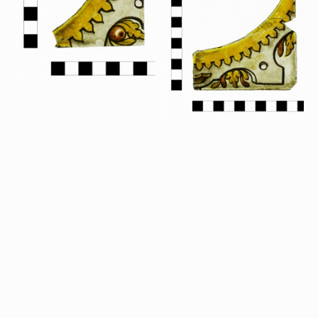
Het onderzoek
Publicaties
Over de onderzoeker
Literatuurlijst