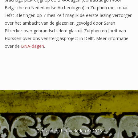
Het onderzoek
Belgische en Nederlandse Archeologen) in Zutphen met maar
liefst 3 lezingen op 7 mei! Zelf mag ik de eerste lezing verzorgen
Publicaties
over het ambacht van de glazenier, gevolgd door Sarah
Over de onderzoeker
Pilzecker over gebrandschilderd glas uit Zutphen en Jorrit van
Horssen over ons vensterglasproject in Delft. Meer informatie
Literatuurlijst
over de
BNA-dagen
.
Gebrand op het Verleden © 2026