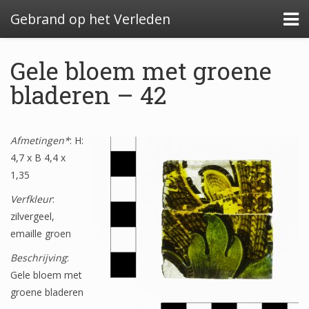
Gebrand op het Verleden
Gele bloem met groene
bladeren – 42
Algemeen: Glazeniersafval in Nederland
Afmetingen*
Algemeen: de glazenier
: H:
4,7 x B 4,4 x
Uitwerking: Zutphen-Dieserstraat, 1583-1600
1,35
Uitwerking: Oldenzaal-Boterstraat, 1650-1700
Verfkleur
:
zilvergeel,
Quickscan: Groenlo-Nieuwstad, 1650-1800
emaille groen
Quickscan: Groenlo-Notenboomstraat, 1700-
Beschrijving
:
1750
Gele bloem met
groene bladeren