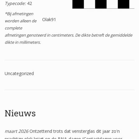
Typecode:
42
Wapenschilden
*Bij afmetingen
Mensfiguren
Olak91
worden alleen de
complete
(Fabel)dieren
afmetingen genoteerd in centimeters. De dikte betreft de gemiddelde
dikte in millimeters.
Architectuur
Geometrische patronen
Bloemmotieven
Uncategorized
Boordglazen
Omlijsting
Teksten
Nieuws
Onbeschilderd glas
maart 2026
Ontzettend trots dat vensterglas dit jaar zo'n
prachtige plek krijgt op de BNA-dagen (Contactdagen voor