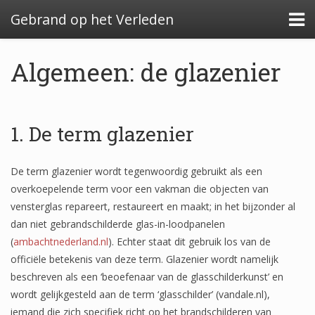
Gebrand op het Verleden
Algemeen: de glazenier
Algemeen: Glazeniersafval in Nederland
1. De term glazenier
Algemeen: de glazenier
De term glazenier wordt tegenwoordig gebruikt als een
Uitwerking: Zutphen-Dieserstraat, 1583-1600
overkoepelende term voor een vakman die objecten van
Uitwerking: Oldenzaal-Boterstraat, 1650-1700
vensterglas repareert, restaureert en maakt; in het bijzonder al
dan niet gebrandschilderde glas-in-loodpanelen
Quickscan: Groenlo-Nieuwstad, 1650-1800
(
ambachtnederland.nl
). Echter staat dit gebruik los van de
Quickscan: Groenlo-Notenboomstraat, 1700-
officiële betekenis van deze term. Glazenier wordt namelijk
1750
beschreven als een ‘beoefenaar van de glasschilderkunst’ en
wordt gelijkgesteld aan de term ‘glasschilder’ (vandale.nl),
iemand die zich specifiek richt op het brandschilderen van