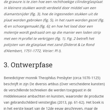
de gravure is te zien hoe een rechthoekige cilinderglasplaat
in kleinere stukken wordt verdeeld door middel van een
diamantsnijder (fig. 3), hoe de ingesneden stukken uit de
plaat worden gebroken (fig. 5), in het raam worden gezet (fig.
4) en schoongemaakt (fig. 6); en hoe het lood door een
molentje wordt gedraaid om op die manier een loden strip
met een H-profiel te verkrijgen (fig. 1). Fig. 2 betreft het
polijsten van de glasplaat met zand (Diderot & Le Rond
d’Alembert, 1751-1772, Vitrier: Pl I).
3. Ontwerpfase
Benedictijner monnik Theophilus Presbyter (circa 1070-1125)
beschrijft in zijn De diversis artibus (Over verscheidene kunsten)
de verschillende technieken die werden toegepast in de
middeleeuwse ambachten en kunsten, waaronder de productie
van gebrandschilderd vensterglas (2013, pp. 61-62). Het boek is
in het eerste kwart van de 12de eeuw geschreven, maar de