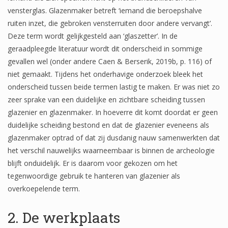
Wapenschilden
vensterglas. Glazenmaker betreft ‘iemand die beroepshalve
ruiten inzet, die gebroken vensterruiten door andere vervangt’.
Mensfiguren
Deze term wordt gelijkgesteld aan ‘glaszetter’. In de
geraadpleegde literatuur wordt dit onderscheid in sommige
(Fabel)dieren
gevallen wel (onder andere Caen & Berserik, 2019b, p. 116) of
Architectuur
niet gemaakt. Tijdens het onderhavige onderzoek bleek het
onderscheid tussen beide termen lastig te maken. Er was niet zo
Geometrische patronen
zeer sprake van een duidelijke en zichtbare scheiding tussen
Bloemmotieven
glazenier en glazenmaker. In hoeverre dit komt doordat er geen
duidelijke scheiding bestond en dat de glazenier eveneens als
Boordglazen
glazenmaker optrad of dat zij dusdanig nauw samenwerkten dat
het verschil nauwelijks waarneembaar is binnen de archeologie
Omlijsting
blijft onduidelijk. Er is daarom voor gekozen om het
Teksten
tegenwoordige gebruik te hanteren van glazenier als
overkoepelende term.
Onbeschilderd glas
2. De werkplaats