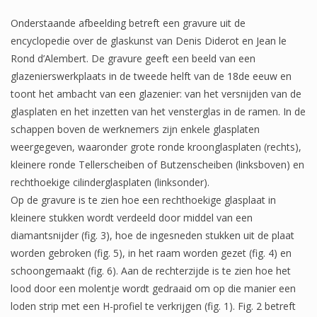
Het onderzoek
Onderstaande afbeelding betreft een gravure uit de
Publicaties
encyclopedie over de glaskunst van Denis Diderot en Jean le
Rond d’Alembert. De gravure geeft een beeld van een
Over de onderzoeker
glazenierswerkplaats in de tweede helft van de 18de eeuw en
Literatuurlijst
toont het ambacht van een glazenier: van het versnijden van de
glasplaten en het inzetten van het vensterglas in de ramen. In de
schappen boven de werknemers zijn enkele glasplaten
weergegeven, waaronder grote ronde kroonglasplaten (rechts),
kleinere ronde Tellerscheiben of Butzenscheiben (linksboven) en
rechthoekige cilinderglasplaten (linksonder).
Op de gravure is te zien hoe een rechthoekige glasplaat in
kleinere stukken wordt verdeeld door middel van een
diamantsnijder (fig. 3), hoe de ingesneden stukken uit de plaat
worden gebroken (fig. 5), in het raam worden gezet (fig. 4) en
schoongemaakt (fig. 6). Aan de rechterzijde is te zien hoe het
lood door een molentje wordt gedraaid om op die manier een
loden strip met een H-profiel te verkrijgen (fig. 1). Fig. 2 betreft