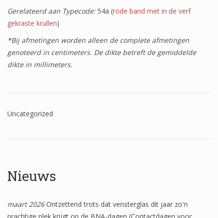
Het onderzoek
Gerelateerd aan Typecode:
54a (
rode band met in de verf
gekraste krullen
)
Publicaties
*Bij afmetingen worden alleen de complete afmetingen
Over de onderzoeker
genoteerd in centimeters. De dikte betreft de gemiddelde
Literatuurlijst
dikte in millimeters.
Uncategorized
Nieuws
maart 2026
Ontzettend trots dat vensterglas dit jaar zo'n
prachtige plek krijgt op de BNA-dagen (Contactdagen voor