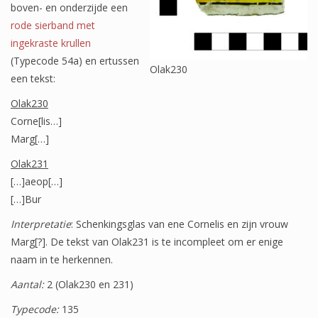
boven- en onderzijde een
Wapenschilden
rode sierband met
Mensfiguren
ingekraste krullen
(Typecode 54a) en ertussen
Olak230
(Fabel)dieren
een tekst:
Architectuur
Olak230
Corne[lis…]
Geometrische patronen
Marg[…]
Bloemmotieven
Olak231
[…]aeop[…]
Boordglazen
[…]Bur
Omlijsting
Interpretatie
: Schenkingsglas van ene Cornelis en zijn vrouw
Teksten
Marg[?]. De tekst van Olak231 is te incompleet om er enige
naam in te herkennen.
Onbeschilderd glas
Aantal:
2 (Olak230 en 231)
Typecode:
135