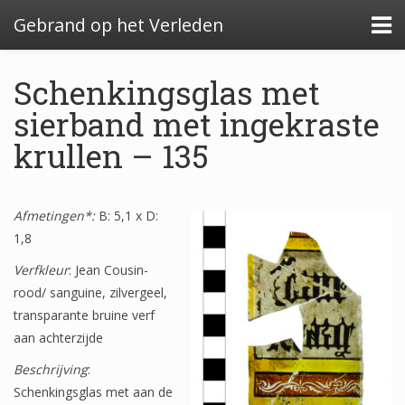
Gebrand op het Verleden
Schenkingsglas met
sierband met ingekraste
krullen – 135
Algemeen: Glazeniersafval in Nederland
Algemeen: de glazenier
Afmetingen*:
B: 5,1 x D:
Uitwerking: Zutphen-Dieserstraat, 1583-1600
1,8
Uitwerking: Oldenzaal-Boterstraat, 1650-1700
Verfkleur
: Jean Cousin-
rood/ sanguine, zilvergeel,
Quickscan: Groenlo-Nieuwstad, 1650-1800
transparante bruine verf
Quickscan: Groenlo-Notenboomstraat, 1700-
aan achterzijde
1750
Beschrijving
:
Schenkingsglas met aan de