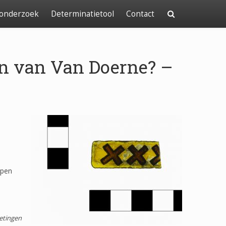
 onderzoek
Determinatietool
Contact
n van Van Doerne? –
apen
etingen