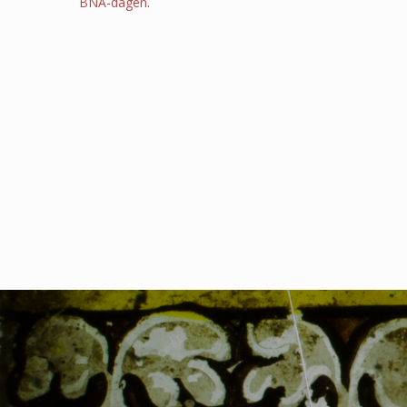
BNA-dagen
.