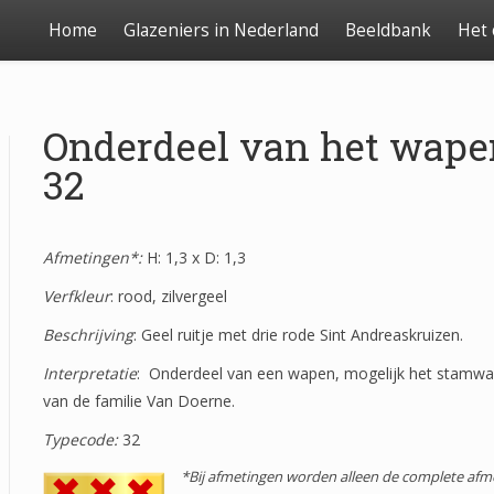
Home
Glazeniers in Nederland
Beeldbank
Het
Onderdeel van het wape
32
Afmetingen*:
H: 1,3 x D: 1,3
Verfkleur
: rood, zilvergeel
Beschrijving
: Geel ruitje met drie rode Sint Andreaskruizen.
Interpretatie
: Onderdeel van een wapen, mogelijk het stamw
van de familie Van Doerne.
Typecode:
32
*Bij afmetingen worden alleen de complete afm