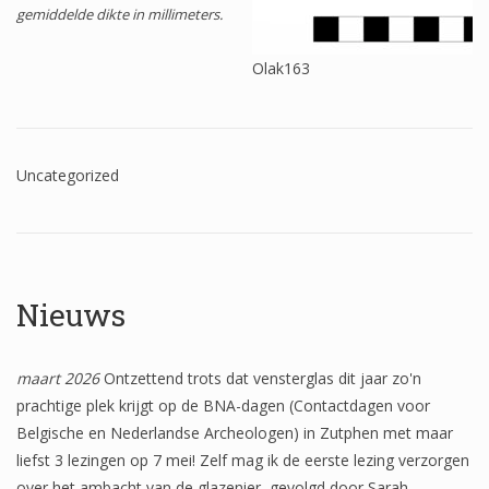
gemiddelde dikte in millimeters.
Wapenschilden
Mensfiguren
Olak163
(Fabel)dieren
Architectuur
Uncategorized
Geometrische patronen
Bloemmotieven
Boordglazen
Nieuws
Omlijsting
Teksten
maart 2026
Ontzettend trots dat vensterglas dit jaar zo'n
prachtige plek krijgt op de BNA-dagen (Contactdagen voor
Onbeschilderd glas
Belgische en Nederlandse Archeologen) in Zutphen met maar
liefst 3 lezingen op 7 mei! Zelf mag ik de eerste lezing verzorgen
over het ambacht van de glazenier, gevolgd door Sarah