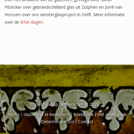
Het onderzoek
Pilzecker over gebrandschilderd glas uit Zutphen en Jorrit van
Horssen over ons vensterglasproject in Delft. Meer informatie
Publicaties
over de
BNA-dagen
.
Over de onderzoeker
Literatuurlijst
Gebrand op het Verleden © 2026
Home
Glazeniers in Nederland
Beeldbank
Het onderzoek
Determinatietool
Contact