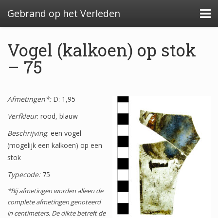
Gebrand op het Verleden
Vogel (kalkoen) op stok
– 75
Algemeen: Glazeniersafval in Nederland
Afmetingen*:
Algemeen: de glazenier
D: 1,95
Verfkleur
: rood, blauw
Uitwerking: Zutphen-Dieserstraat, 1583-1600
Beschrijving
: een vogel
Uitwerking: Oldenzaal-Boterstraat, 1650-1700
(mogelijk een kalkoen) op een
stok
Quickscan: Groenlo-Nieuwstad, 1650-1800
Typecode:
75
Quickscan: Groenlo-Notenboomstraat, 1700-
1750
*Bij afmetingen worden alleen de
complete afmetingen genoteerd
in centimeters. De dikte betreft de