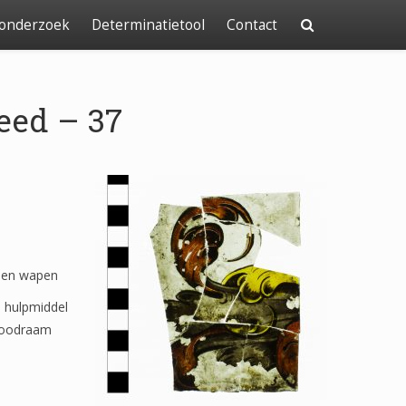
 onderzoek
Determinatietool
Contact
leed – 37
 een wapen
s hulpmiddel
-loodraam