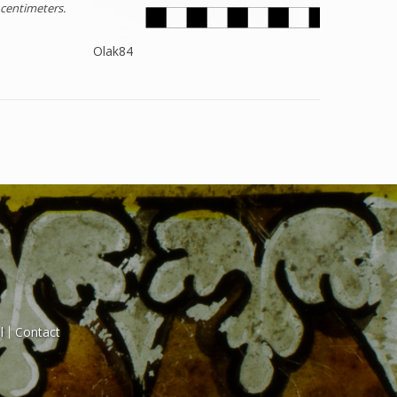
centimeters.
Olak84
l
Contact