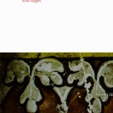
BNA-dagen
.
Home
Gl