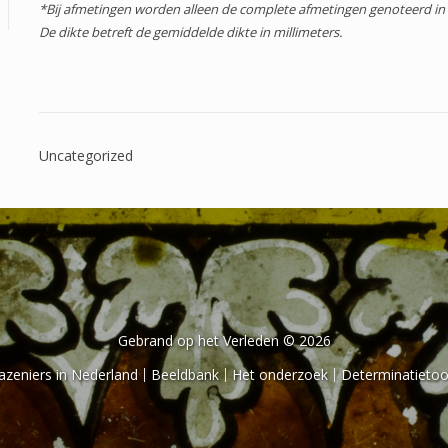
*Bij afmetingen worden alleen de complete afmetingen genoteerd in 
De dikte betreft de gemiddelde dikte in millimeters.
Uncategorized
Gebrand op het Verleden © 2026
azeniers in Nederland
Beeldbank
Het onderzoek
Determinatietoo