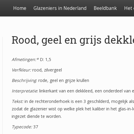
Home
Glazeniers in Nederland
Beeldbank
Het
Rood, geel en grijs dekk
Afmetingen:*
D: 1,5
Verfkleur:
rood, zilvergeel
Beschrijving
: rode, geel en grijze krullen
Interpretatie
: linkerkant van een dekkleed, een onderdeel van
Tekst:
in de rechteronderhoek is een 3 geschilderd, mogelijk al
zodat de glazenier wist op welke plek het kaliber in het glas-in
ingezet diende te worden.
Typecode:
37