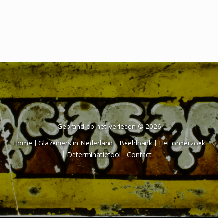
Het onderzoek
Publicaties
Over de onderzoeker
Literatuurlijst
Gebrand op het Verleden © 2026
Home
Glazeniers in Nederland
Beeldbank
Het onderzoek
Determinatietool
Contact