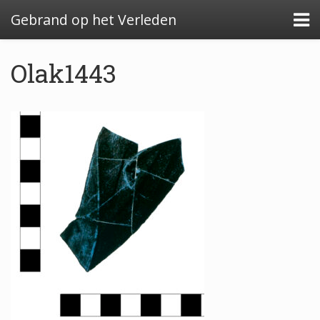
Gebrand op het Verleden
Olak1443
Algemeen: Glazeniersafval in Nederland
Algemeen: de glazenier
Uitwerking: Zutphen-Dieserstraat, 1583-1600
Uitwerking: Oldenzaal-Boterstraat, 1650-1700
Quickscan: Groenlo-Nieuwstad, 1650-1800
Quickscan: Groenlo-Notenboomstraat, 1700-
1750