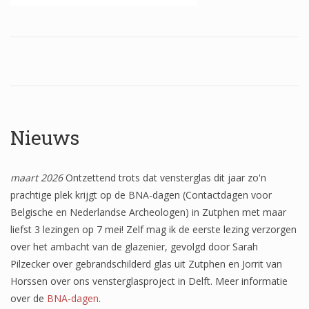
Wapenschilden
Mensfiguren
(Fabel)dieren
Architectuur
Geometrische patronen
Nieuws
Bloemmotieven
maart 2026
Ontzettend trots dat vensterglas dit jaar zo'n
Boordglazen
prachtige plek krijgt op de BNA-dagen (Contactdagen voor
Omlijsting
Belgische en Nederlandse Archeologen) in Zutphen met maar
liefst 3 lezingen op 7 mei! Zelf mag ik de eerste lezing verzorgen
Teksten
over het ambacht van de glazenier, gevolgd door Sarah
Onbeschilderd glas
Pilzecker over gebrandschilderd glas uit Zutphen en Jorrit van
Horssen over ons vensterglasproject in Delft. Meer informatie
over de
BNA-dagen
.