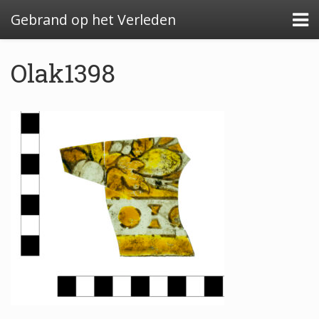
Gebrand op het Verleden
Olak1398
Algemeen: Glazeniersafval in Nederland
Algemeen: de glazenier
Uitwerking: Zutphen-Dieserstraat, 1583-1600
Uitwerking: Oldenzaal-Boterstraat, 1650-1700
Quickscan: Groenlo-Nieuwstad, 1650-1800
Quickscan: Groenlo-Notenboomstraat, 1700-
1750