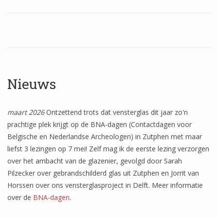
Wapenschilden
Mensfiguren
(Fabel)dieren
Architectuur
Nieuws
Geometrische patronen
Bloemmotieven
maart 2026
Ontzettend trots dat vensterglas dit jaar zo'n
prachtige plek krijgt op de BNA-dagen (Contactdagen voor
Boordglazen
Belgische en Nederlandse Archeologen) in Zutphen met maar
Omlijsting
liefst 3 lezingen op 7 mei! Zelf mag ik de eerste lezing verzorgen
over het ambacht van de glazenier, gevolgd door Sarah
Teksten
Pilzecker over gebrandschilderd glas uit Zutphen en Jorrit van
Onbeschilderd glas
Horssen over ons vensterglasproject in Delft. Meer informatie
over de
BNA-dagen
.