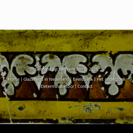
Het onderzoek
Publicaties
Over de onderzoeker
Literatuurlijst
Gebrand op het Verleden © 2026
Home
Glazeniers in Nederland
Beeldbank
Het onderzoek
Determinatietool
Contact