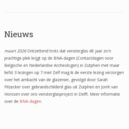
Wapenschilden
Mensfiguren
(Fabel)dieren
Nieuws
Architectuur
maart 2026
Ontzettend trots dat vensterglas dit jaar zo'n
Geometrische patronen
prachtige plek krijgt op de BNA-dagen (Contactdagen voor
Bloemmotieven
Belgische en Nederlandse Archeologen) in Zutphen met maar
liefst 3 lezingen op 7 mei! Zelf mag ik de eerste lezing verzorgen
Boordglazen
over het ambacht van de glazenier, gevolgd door Sarah
Omlijsting
Pilzecker over gebrandschilderd glas uit Zutphen en Jorrit van
Horssen over ons vensterglasproject in Delft. Meer informatie
Teksten
over de
BNA-dagen
.
Onbeschilderd glas