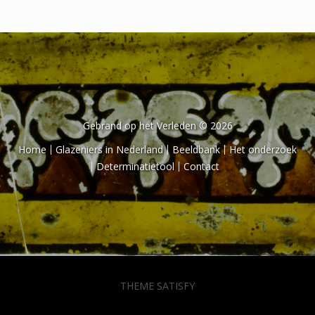
Het onderzoek
Publicaties
Over de onderzoeker
Literatuurlijst
Gebrand op het Verleden © 2026
Home
Glazeniers in Nederland
Beeldbank
Het onderzoek
Determinatietool
Contact
THEME SATISFY