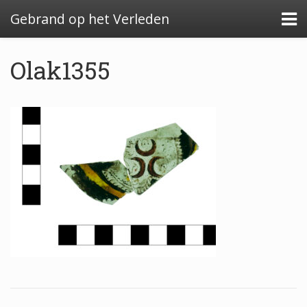
Gebrand op het Verleden
Olak1355
Algemeen: Glazeniersafval in Nederland
Algemeen: de glazenier
Uitwerking: Zutphen-Dieserstraat, 1583-1600
Uitwerking: Oldenzaal-Boterstraat, 1650-1700
Quickscan: Groenlo-Nieuwstad, 1650-1800
Quickscan: Groenlo-Notenboomstraat, 1700-
1750