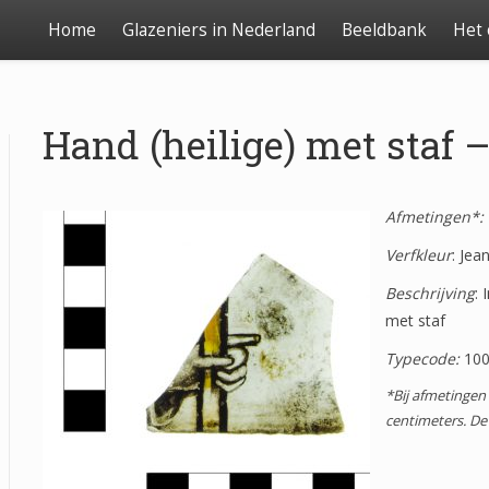
Home
Glazeniers in Nederland
Beeldbank
Het
Hand (heilige) met staf –
Afmetingen*:
Verfkleur
: Jea
Beschrijving
: 
met staf
Typecode:
10
*Bij afmetingen
centimeters. De 