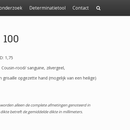
 onderzoek
Determinatietool
Contact
 100
D: 1,75
n Cousin-rood/ sanguine, zilvergeel,
In grisaille opgezette hand (mogelijk van een heilige)
0
 worden alleen de complete afmetingen genoteerd in
dikte betreft de gemiddelde dikte in millimeters.