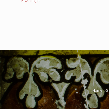
BNA-dagen
.
Home
Gl