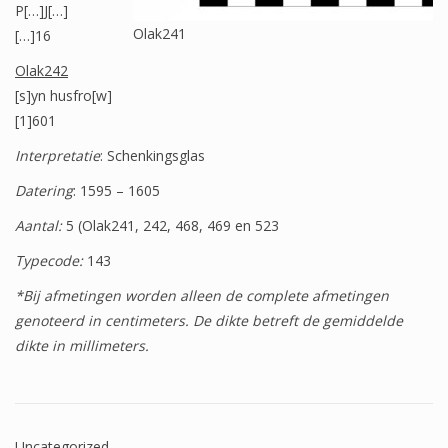
P[…]J[…]
Wapenschilden
Olak241
[…]16
Mensfiguren
Olak242
[s]yn husfro[w]
(Fabel)dieren
[1]601
Architectuur
Interpretatie
: Schenkingsglas
Geometrische patronen
Datering
: 1595 – 1605
Bloemmotieven
Aantal:
5 (Olak241, 242, 468, 469 en 523
Boordglazen
Typecode:
143
*Bij afmetingen worden alleen de complete afmetingen
Omlijsting
genoteerd in centimeters. De dikte betreft de gemiddelde
Teksten
dikte in millimeters.
Onbeschilderd glas
Uncategorized