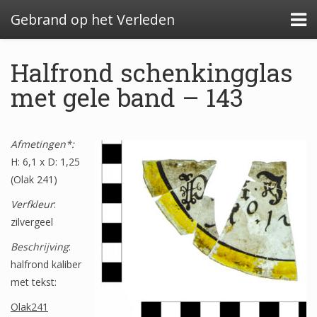
Gebrand op het Verleden
Halfrond schenkingglas
met gele band – 143
Algemeen: Glazeniersafval in Nederland
Afmetingen*:
Algemeen: de glazenier
H: 6,1 x D: 1,25
Uitwerking: Zutphen-Dieserstraat, 1583-1600
(Olak 241)
Uitwerking: Oldenzaal-Boterstraat, 1650-1700
Verfkleur
:
zilvergeel
Quickscan: Groenlo-Nieuwstad, 1650-1800
Beschrijving
:
Quickscan: Groenlo-Notenboomstraat, 1700-
halfrond kaliber
1750
met tekst:
Olak241