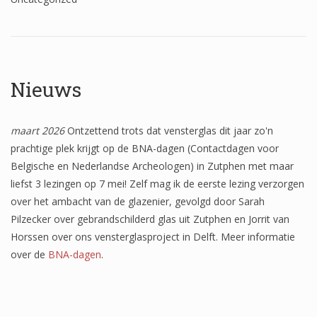
Het onderzoek
Publicaties
Over de onderzoeker
Nieuws
Literatuurlijst
maart 2026
Ontzettend trots dat vensterglas dit jaar zo'n
prachtige plek krijgt op de BNA-dagen (Contactdagen voor
Belgische en Nederlandse Archeologen) in Zutphen met maar
liefst 3 lezingen op 7 mei! Zelf mag ik de eerste lezing verzorgen
over het ambacht van de glazenier, gevolgd door Sarah
Pilzecker over gebrandschilderd glas uit Zutphen en Jorrit van
Horssen over ons vensterglasproject in Delft. Meer informatie
over de
BNA-dagen
.