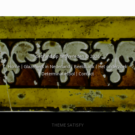
Gebrand op het Verleden © 2026
Home
Glazeniers in Nederland
Beeldbank
Het onderzoek
Determinatietool
Contact
THEME SATISFY