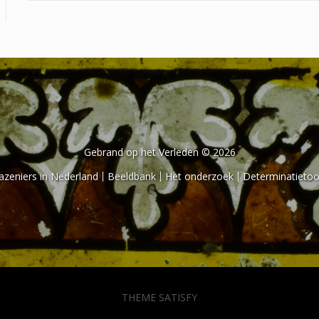
Gebrand op het Verleden © 2026
azeniers in Nederland
Beeldbank
Het onderzoek
Determinatietoo
THEME SATISFY