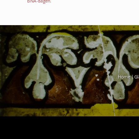
BNA-dagen
.
Home
Gl