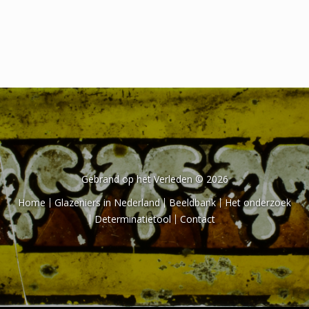
Het onderzoek
Publicaties
Over de onderzoeker
Literatuurlijst
Gebrand op het Verleden © 2026
Home
Glazeniers in Nederland
Beeldbank
Het onderzoek
Determinatietool
Contact