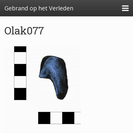
Gebrand op het Verleden
Olak077
Algemeen: Glazeniersafval in Nederland
Algemeen: de glazenier
Uitwerking: Zutphen-Dieserstraat, 1583-1600
Uitwerking: Oldenzaal-Boterstraat, 1650-1700
Quickscan: Groenlo-Nieuwstad, 1650-1800
Quickscan: Groenlo-Notenboomstraat, 1700-
1750