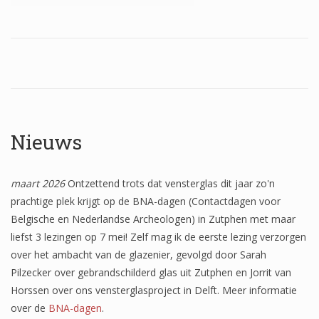
Wapenschilden
Mensfiguren
(Fabel)dieren
Architectuur
Geometrische patronen
Nieuws
Bloemmotieven
maart 2026
Ontzettend trots dat vensterglas dit jaar zo'n
Boordglazen
prachtige plek krijgt op de BNA-dagen (Contactdagen voor
Omlijsting
Belgische en Nederlandse Archeologen) in Zutphen met maar
liefst 3 lezingen op 7 mei! Zelf mag ik de eerste lezing verzorgen
Teksten
over het ambacht van de glazenier, gevolgd door Sarah
Onbeschilderd glas
Pilzecker over gebrandschilderd glas uit Zutphen en Jorrit van
Horssen over ons vensterglasproject in Delft. Meer informatie
over de
BNA-dagen
.