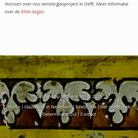
Het onderzoek
Horssen over ons vensterglasproject in Delft. Meer informatie
over de
BNA-dagen
.
Publicaties
Over de onderzoeker
Literatuurlijst
Gebrand op het Verleden © 2026
Home
Glazeniers in Nederland
Beeldbank
Het onderzoek
Determinatietool
Contact