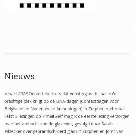
Wapenschilden
Mensfiguren
(Fabel)dieren
Architectuur
Geometrische patronen
Bloemmotieven
Nieuws
Boordglazen
Omlijsting
maart 2026
Ontzettend trots dat vensterglas dit jaar zo'n
prachtige plek krijgt op de BNA-dagen (Contactdagen voor
Teksten
Belgische en Nederlandse Archeologen) in Zutphen met maar
Onbeschilderd glas
liefst 3 lezingen op 7 mei! Zelf mag ik de eerste lezing verzorgen
over het ambacht van de glazenier, gevolgd door Sarah
Pilzecker over gebrandschilderd glas uit Zutphen en Jorrit van