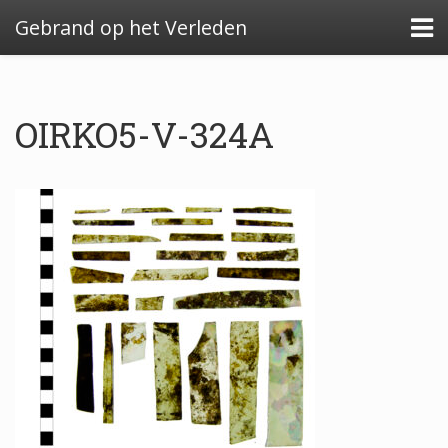
Gebrand op het Verleden
OIRKO5-V-324A
Algemeen: Glazeniersafval in Nederland
Algemeen: de glazenier
Uitwerking: Zutphen-Dieserstraat, 1583-1600
Uitwerking: Oldenzaal-Boterstraat, 1650-1700
Quickscan: Groenlo-Nieuwstad, 1650-1800
Quickscan: Groenlo-Notenboomstraat, 1700-
1750