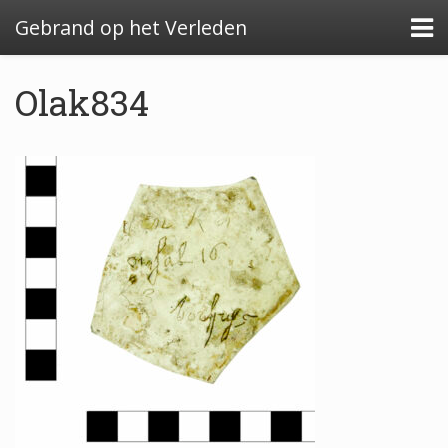
Gebrand op het Verleden
Olak834
Algemeen: Glazeniersafval in Nederland
Algemeen: de glazenier
Uitwerking: Zutphen-Dieserstraat, 1583-1600
Uitwerking: Oldenzaal-Boterstraat, 1650-1700
Quickscan: Groenlo-Nieuwstad, 1650-1800
Quickscan: Groenlo-Notenboomstraat, 1700-
1750