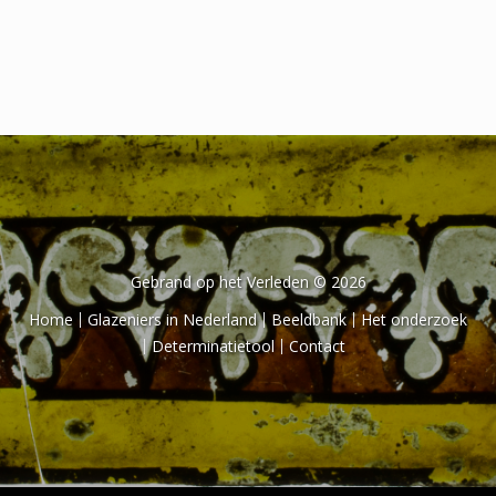
Het onderzoek
Publicaties
Over de onderzoeker
Literatuurlijst
Gebrand op het Verleden © 2026
Home
Glazeniers in Nederland
Beeldbank
Het onderzoek
Determinatietool
Contact