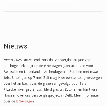
Wapenschilden
Mensfiguren
(Fabel)dieren
Architectuur
Geometrische patronen
Nieuws
Bloemmotieven
maart 2026
Ontzettend trots dat vensterglas dit jaar zo'n
Boordglazen
prachtige plek krijgt op de BNA-dagen (Contactdagen voor
Omlijsting
Belgische en Nederlandse Archeologen) in Zutphen met maar
liefst 3 lezingen op 7 mei! Zelf mag ik de eerste lezing verzorgen
Teksten
over het ambacht van de glazenier, gevolgd door Sarah
Pilzecker over gebrandschilderd glas uit Zutphen en Jorrit van
Onbeschilderd glas
Horssen over ons vensterglasproject in Delft. Meer informatie
over de
BNA-dagen
.