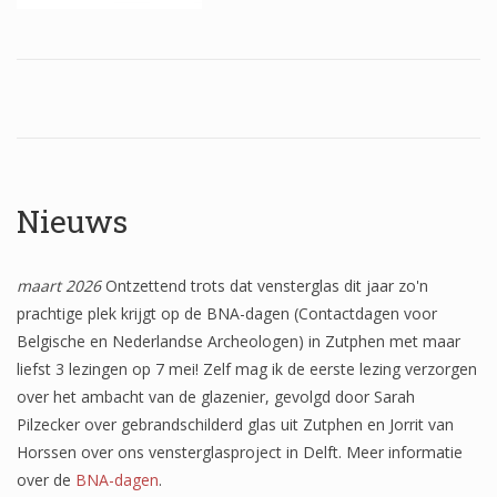
Wapenschilden
Mensfiguren
(Fabel)dieren
Architectuur
Geometrische patronen
Nieuws
Bloemmotieven
maart 2026
Ontzettend trots dat vensterglas dit jaar zo'n
Boordglazen
prachtige plek krijgt op de BNA-dagen (Contactdagen voor
Omlijsting
Belgische en Nederlandse Archeologen) in Zutphen met maar
liefst 3 lezingen op 7 mei! Zelf mag ik de eerste lezing verzorgen
Teksten
over het ambacht van de glazenier, gevolgd door Sarah
Onbeschilderd glas
Pilzecker over gebrandschilderd glas uit Zutphen en Jorrit van
Horssen over ons vensterglasproject in Delft. Meer informatie
over de
BNA-dagen
.