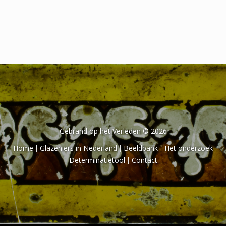
Het onderzoek
Publicaties
Over de onderzoeker
Literatuurlijst
Gebrand op het Verleden © 2026
Home
Glazeniers in Nederland
Beeldbank
Het onderzoek
Determinatietool
Contact