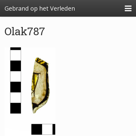
Gebrand op het Verleden
Olak787
Algemeen: Glazeniersafval in Nederland
Algemeen: de glazenier
Uitwerking: Zutphen-Dieserstraat, 1583-1600
Uitwerking: Oldenzaal-Boterstraat, 1650-1700
Quickscan: Groenlo-Nieuwstad, 1650-1800
Quickscan: Groenlo-Notenboomstraat, 1700-
1750