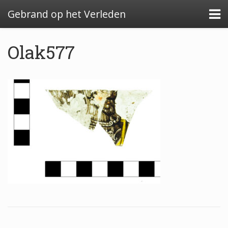
Gebrand op het Verleden
Olak577
Algemeen: Glazeniersafval in Nederland
Algemeen: de glazenier
Uitwerking: Zutphen-Dieserstraat, 1583-1600
Uitwerking: Oldenzaal-Boterstraat, 1650-1700
Quickscan: Groenlo-Nieuwstad, 1650-1800
Quickscan: Groenlo-Notenboomstraat, 1700-
1750