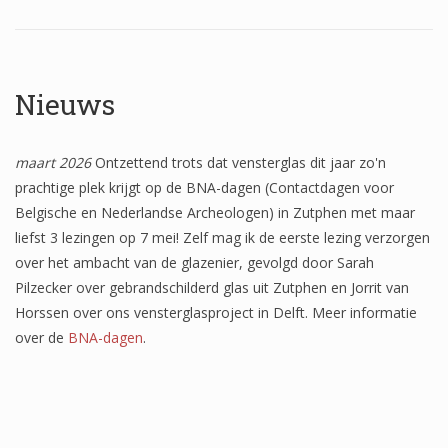
Wapenschilden
Mensfiguren
Nieuws
(Fabel)dieren
Architectuur
maart 2026
Ontzettend trots dat vensterglas dit jaar zo'n
Geometrische patronen
prachtige plek krijgt op de BNA-dagen (Contactdagen voor
Belgische en Nederlandse Archeologen) in Zutphen met maar
Bloemmotieven
liefst 3 lezingen op 7 mei! Zelf mag ik de eerste lezing verzorgen
Boordglazen
over het ambacht van de glazenier, gevolgd door Sarah
Pilzecker over gebrandschilderd glas uit Zutphen en Jorrit van
Omlijsting
Horssen over ons vensterglasproject in Delft. Meer informatie
over de
BNA-dagen
.
Teksten
Onbeschilderd glas