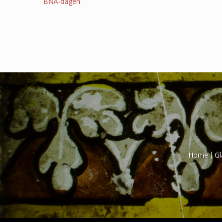
BNA-dagen
.
Home
Gl