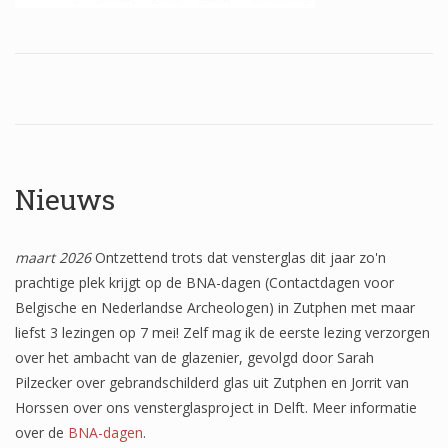
Wapenschilden
Mensfiguren
(Fabel)dieren
Architectuur
Geometrische patronen
Nieuws
Bloemmotieven
maart 2026
Ontzettend trots dat vensterglas dit jaar zo'n
Boordglazen
prachtige plek krijgt op de BNA-dagen (Contactdagen voor
Omlijsting
Belgische en Nederlandse Archeologen) in Zutphen met maar
liefst 3 lezingen op 7 mei! Zelf mag ik de eerste lezing verzorgen
Teksten
over het ambacht van de glazenier, gevolgd door Sarah
Onbeschilderd glas
Pilzecker over gebrandschilderd glas uit Zutphen en Jorrit van
Horssen over ons vensterglasproject in Delft. Meer informatie
over de
BNA-dagen
.