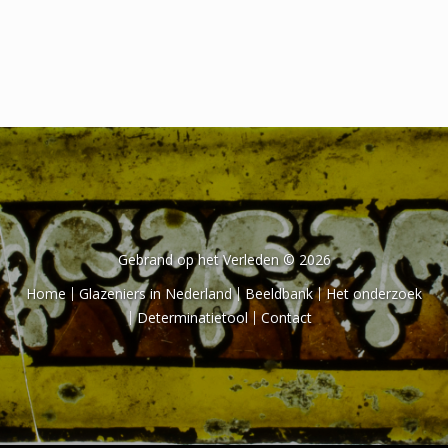
Het onderzoek
Publicaties
Over de onderzoeker
Literatuurlijst
Gebrand op het Verleden © 2026
Home
Glazeniers in Nederland
Beeldbank
Het onderzoek
Determinatietool
Contact