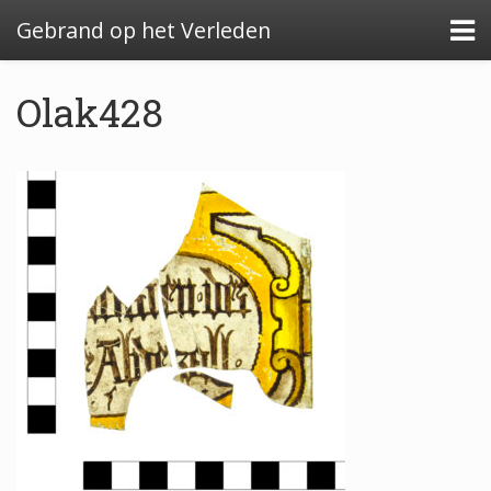
Gebrand op het Verleden
Olak428
Algemeen: Glazeniersafval in Nederland
Algemeen: de glazenier
Uitwerking: Zutphen-Dieserstraat, 1583-1600
Uitwerking: Oldenzaal-Boterstraat, 1650-1700
Quickscan: Groenlo-Nieuwstad, 1650-1800
Quickscan: Groenlo-Notenboomstraat, 1700-
1750