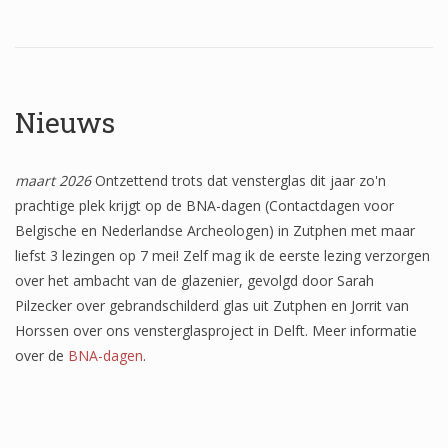
Wapenschilden
Mensfiguren
(Fabel)dieren
Nieuws
Architectuur
Geometrische patronen
maart 2026
Ontzettend trots dat vensterglas dit jaar zo'n
prachtige plek krijgt op de BNA-dagen (Contactdagen voor
Bloemmotieven
Belgische en Nederlandse Archeologen) in Zutphen met maar
liefst 3 lezingen op 7 mei! Zelf mag ik de eerste lezing verzorgen
Boordglazen
over het ambacht van de glazenier, gevolgd door Sarah
Omlijsting
Pilzecker over gebrandschilderd glas uit Zutphen en Jorrit van
Horssen over ons vensterglasproject in Delft. Meer informatie
Teksten
over de
BNA-dagen
.
Onbeschilderd glas