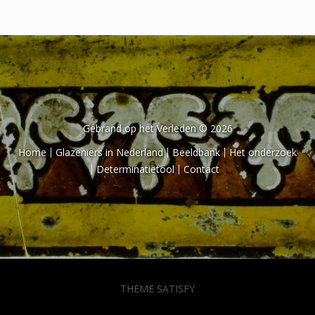
Het onderzoek
Publicaties
Over de onderzoeker
Literatuurlijst
Gebrand op het Verleden © 2026
Home
Glazeniers in Nederland
Beeldbank
Het onderzoek
Determinatietool
Contact
THEME SATISFY