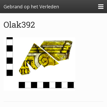
Gebrand op het Verleden
Olak392
Algemeen: Glazeniersafval in Nederland
Algemeen: de glazenier
Uitwerking: Zutphen-Dieserstraat, 1583-1600
Uitwerking: Oldenzaal-Boterstraat, 1650-1700
Quickscan: Groenlo-Nieuwstad, 1650-1800
Quickscan: Groenlo-Notenboomstraat, 1700-
1750